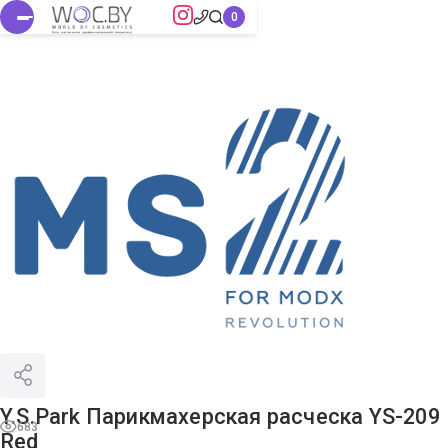
Y.S.Park Парикмахерская расческа YS-209
683
Red