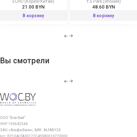
ECHO (Корея/Китай)
Y.S.Park (Япония)
21.00 BYN
48.60 BYN
В корзину
В корзину
Вы смотрели
ООО "Вок-бай"
УНП 193642344
ЗАО «Альфа-Банк», БИК: ALFABY2X
р/с: BY10ALFA30122C45980010270000