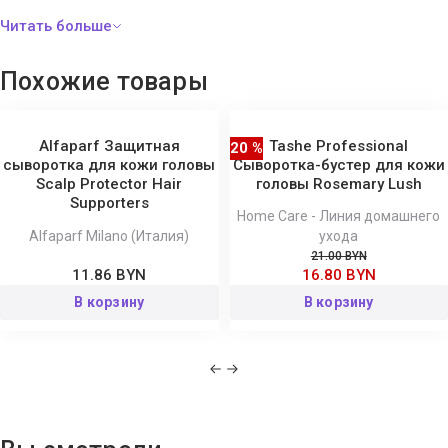
пантенол
- увлажняет кожу, способствует ее
восстановлению и тонизации.
экстракт розмарина и имбиря
- стимулируют появление
Похожие товары
новых волос, увеличивая густоту.
алоэ Вера
- ускоряет рост волос, останавливает
выпадение и увлажняет кожу.
Alfaparf Защитная
Tashe Professional
20 %
экстракт зеленого чая
- предотвращает чрезмерное
сыворотка для кожи головы
Сыворотка-бустер для кожи
Scalp Protector Hair
головы Rosemary Lush
пересушивание кожи головы и появление перхоти, а также
Supporters
обеспечивает волосам полноценный сбалансированный
Home Care - Линия домашнего
уход.
Alfaparf Milano (Италия)
ухода
21.00 BYN
11.86 BYN
16.80 BYN
Способ применения:
нанесите средство на чистую кожу
В корзину
В корзину
головы, распределите легкими массирующими движениями
равномерно. Не смывайте. Для достижения максимального
эффекта используйте средство после процедуры пилинга кожи
головы. Подходит для ежедневного использования.
Состав:
Aqua, Myristoyl Pentapeptide-17, Sorbitol, Diazolidinyl Urea,