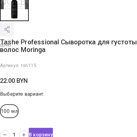
Tashe Professional Сыворотка для густот
981
волос Moringa
Артикул:
tsh115
22.00
BYN
Выберите вариант:
100 мл
В корзину