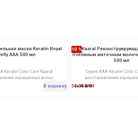
ельная маска Keratin Royal
Kaaral Реконструирующ
10 %
Jelly ААА 500 мл
пчелиным маточным молочко
500 мл
 Keratin Color Care Kaaral
Серия AAA Keratin Color C
вление окрашенных волос
восстановление окрашен
В корзину
51.08 BYN
56.76 BYN