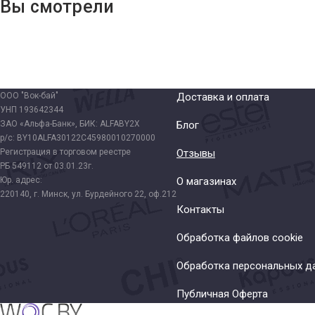
Вы смотрели
ООО "Вок-бай"
Доставка и оплата
УНП 193642344
ЗАО «Альфа-Банк», БИК: ALFABY2X
Блог
р/с: BY10ALFA30122C45980010270000
Регистрация в торговом реестре
Отзывы
РБ 549112 от 03.01.23г.
Юр. адрес:
О магазинах
220140, г. Минск, ул. Бурдейного 22, оф.212
Контакты
Обработка файлов cookie
Обработка персональных д
Публичная Оферта