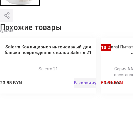
Похожие товары
4245
Salerm Кондиционер интенсивный для
Kaaral Питат
10 %
блеска поврежденных волос Salerm 21
Salerm 21
Серия AAA
восстано
23.88 BYN
В корзину
53.81 BYN
59.79 BYN