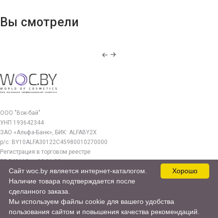
Вы смотрели
ООО "Вок-бай"
УНП 193642344
ЗАО «Альфа-Банк», БИК: ALFABY2X
р/с: BY10ALFA30122C45980010270000
Регистрация в торговом реестре
РБ 549112 от 03.01.23г.
Сайт woc.by является интернет-каталогом.
Хорошо
Юр. адрес:
Наличие товара подтверждается после
220140, г. Минск, ул. Бурдейного 22, оф.212
сделанного заказа.
Мы используем файлы cookie для вашего удобства
woc.by@yandex.by
пользования сайтом и повышения качества рекомендаций.