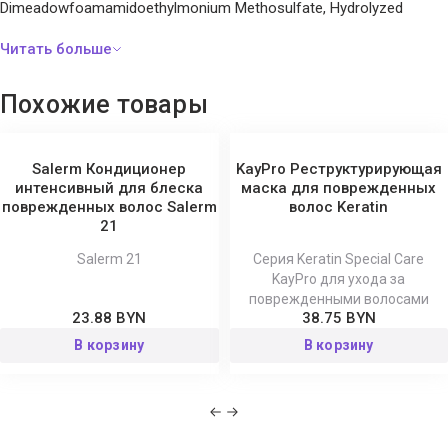
Dimeadowfoamamidoethylmonium Methosulfate, Hydrolyzed
Keratin, Hexylene Glycol, Cocos Nucifera Oil, Phenoxyethanol,
Benzoic Acid Dehydroacetic Acid, Citric Acid, Acid Violet 43, Hexyl
Cinnamal, Linalool, Benzyl Salicylate, Limonene, Alpha-Isomethyl
Похожие товары
Ionone, Parfum (Fragrance).
Salerm Кондиционер
KayPro Реструктурирующая
интенсивный для блеска
маска для поврежденных
поврежденных волос Salerm
волос Keratin
21
Salerm 21
Серия Keratin Special Care
KayPro для ухода за
поврежденными волосами
23.88 BYN
38.75 BYN
В корзину
В корзину