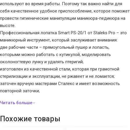
используют во время работы. Поэтому так важно найти для
себя качественное удобное приспособление, которое поможет
провести гигиенические манипуляции маникюра-педикюра на
высоте.
Профессиональная лопатка Smart PS-20/1 от Staleks Pro – это
маникюрный инструмент, который заслуживает внимания:
две рабочие части – прямоугольный пушер и лопасть,
которыми можно работать с кутикулой, моделировать
околоногтевую лунку и удалять птеригий;
изготовлен из качественной стали, которая при грамотной
стерилизации и эксплуатации, не ржавеет и не ломается;
заточен вручную мастерами Сталекс и имеет возможность
повторной заточки;
легко подвергается стерилизации и термической обработке;
оснащен удобной ручкой с рельефными насечками, которые не
дают инструменту скользить в пальцах во время работы.
Похожие товары