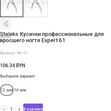
Staleks Кусачки профессиональные для
2303
вросшего ногтя Expert 61
Артикул:
NE-61
106.34
BYN
Выберите вариант:
12 мм
16 мм
В корзину