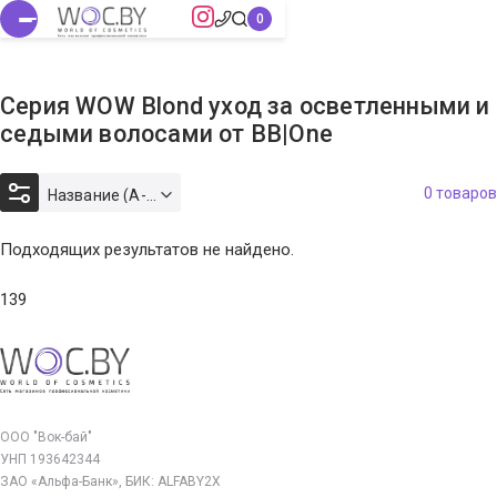
Серия WOW Blond уход за осветленными и
седыми волосами от BB|One
0 товаров
Название (А-Я)
Подходящих результатов не найдено.
139
ООО "Вок-бай"
УНП 193642344
ЗАО «Альфа-Банк», БИК: ALFABY2X