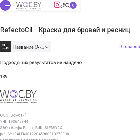
RefectoCil - Краска для бровей и ресниц
0 товаров
Название (А-Я)
Подходящих результатов не найдено.
139
ООО "Вок-бай"
УНП 193642344
ЗАО «Альфа-Банк», БИК: ALFABY2X
р/с: BY10ALFA30122C45980010270000