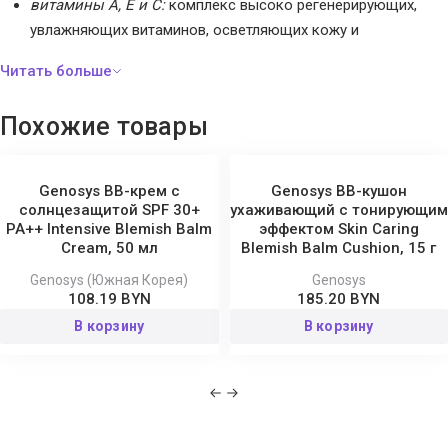
витамины А, Е и С:
комплекс высоко регенерирующих,
увлажняющих витаминов, осветляющих кожу и
оказывающих антиоксидантное действие;
провитамин В5:
увлажняет и успокаивает раздражения,
кожные воспаления.
Похожие товары
Способ применения:
равномерно нанести тональное
Genosys BB-крем с
Genosys BB-кушон
средство на лицо кончиками пальцев или при помощи
солнцезащитой SPF 30+
ухаживающий с тонирующим
PA++ Intensive Blemish Balm
эффектом Skin Caring
спонжа.
Cream, 50 мл
Blemish Balm Cushion, 15 г
Состав:
Aqua, cyclopentasiloxane, caprylic/capric triglyceride,
Genosys (Южная Корея)
Genosys
108.19 BYN
185.20 BYN
hydrogenated polydecene, hdi/trimethylol hexyllactone
В корзину
В корзину
crosspolymer, polyglyceryl-4 isostearate,, cetyl peg/ppg-10/1
dimethicone, cyclomethicone dimethicone crosspolymer,
glycerin, propylene glycol, nylon-12, silica dimethyl silylate,
magnesium sulfate, silica,, hexyl laurate, panthenol, lauryl
peg/ppg-18/18 methicone, tocopheryl acetate, retinyl palmitate,