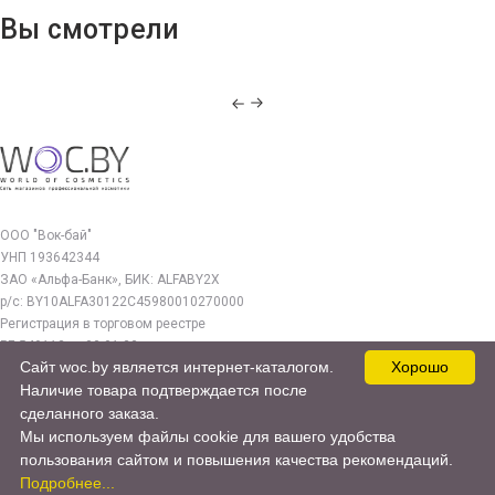
ascorbyl palmitate, dimethicone, allumina, phenoxyethanol,,
Вы смотрели
methylparaben, propylparaben, parfum, alpha-isomethyl ionone,
citronellol, geraniol, hexyl cinnamal, hydroxycitronellal, linalool, [
+/-: ci 77491, ci 77492, ci 77499, ci 77891].
ООО "Вок-бай"
УНП 193642344
ЗАО «Альфа-Банк», БИК: ALFABY2X
р/с: BY10ALFA30122C45980010270000
Регистрация в торговом реестре
РБ 549112 от 03.01.23г.
Сайт woc.by является интернет-каталогом.
Хорошо
Юр. адрес:
Наличие товара подтверждается после
220140, г. Минск, ул. Бурдейного 22, оф.212
сделанного заказа.
Мы используем файлы cookie для вашего удобства
woc.by@yandex.by
пользования сайтом и повышения качества рекомендаций.
© 2017—2026 WOC.BY
Подробнее...