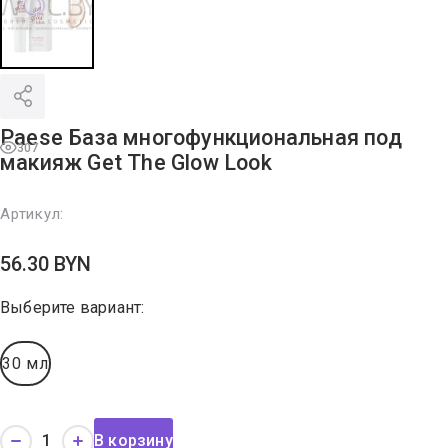
Paese База многофункциональная под
307
макияж Get The Glow Look
Артикул:
56.30
BYN
Выберите вариант:
30 мл
В корзину