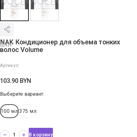
NAK Кондиционер для объема тонких
439
волос Volume
Артикул:
103.90
BYN
Выберите вариант:
100 мл
375 мл
В корзину