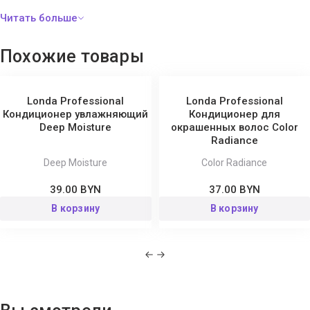
Glycerin, Stearalkonium Chloride, Parfum/Fragrance,
Behentrimonium Chloride, Phenoxyethanol, Panthenol, Isopropyl
Alcohol, Benzoic Acid, Cocos Nucifera (Coconut) Oil, Hydrolyzed
Похожие товары
Soy Protein, Hydrolyzed Rice Protein, Dehydroacetic Acid, Citric
Acid, Pyrus Communis (Pear) Fruit Extract, Benzophenone-4, Benzyl
Alcohol, Aloe Barbadensis (Aloe Vera) Leaf Extract, Potassium
Londa Professional
Londa Professional
Sorbate, Sodium Levulinate, Sodium Benzoate, Hexyl Cinnamal,
Кондиционер увлажняющий
Кондиционер для
Deep Moisture
окрашенных волос Color
Limonene, Linalool.
Radiance
Deep Moisture
Color Radiance
39.00 BYN
37.00 BYN
В корзину
В корзину