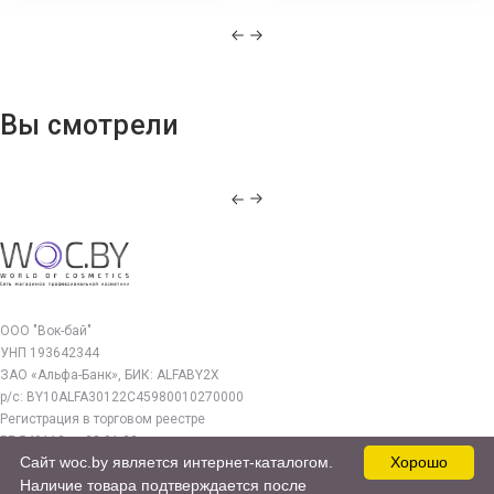
Вы смотрели
ООО "Вок-бай"
УНП 193642344
ЗАО «Альфа-Банк», БИК: ALFABY2X
р/с: BY10ALFA30122C45980010270000
Регистрация в торговом реестре
РБ 549112 от 03.01.23г.
Сайт woc.by является интернет-каталогом.
Хорошо
Юр. адрес:
Наличие товара подтверждается после
220140, г. Минск, ул. Бурдейного 22, оф.212