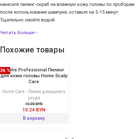
нанесите пилинг-скраб на влажную кожу головы по проборам
после использования шампуня, оставьте на 5-15 минут.
Тщательно смойте водой.
Состав:
Aqua, Lactic Acid, Glycolic Acid, Citric Acid, Malic Acid,
Salicylic Acid, Glycerin, Ammonium Acryloyldimethyltaurate/VP
Похожие товары
Copolymer, Diazolidinyl Urea, Methylparaben, Propylparaben,
Propylene Glycol, Sodium Salicylate, Hydrogenated Castor Oil,
Рanthenol, PEG-40 Hydrogenated Castor Oil, Mentha Piperita
Tashe Professional Пилинг
36 %
Extract, Curcuma Longa (Turmeric) Root Extract, Punica Granatum
для кожи головы Home Scalp
Care
Fruit Extract, Parfum, Menthol, Disodium EDTA.
Home Care - Линия домашнего
ухода
16.00 BYN
10.24 BYN
В корзину