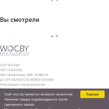
Вы смотрели
ООО "Вок-бай"
УНП 193642344
ЗАО «Альфа-Банк», БИК: ALFABY2X
р/с: BY10ALFA30122C45980010270000
Регистрация в торговом реестре
РБ 549112 от 03.01.23г.
Сайт woc.by является интернет-каталогом.
Хорошо
Юр. адрес:
Наличие товара подтверждается после
220140, г. Минск, ул. Бурдейного 22, оф.212
сделанного заказа.