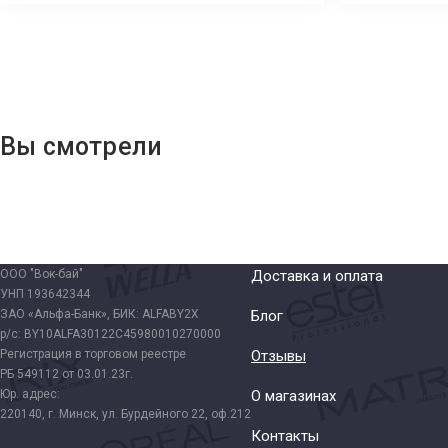
Вы смотрели
ООО "Вок-бай"
Доставка и оплата
УНП 193642344
ЗАО «Альфа-Банк», БИК: ALFABY2X
Блог
р/с: BY10ALFA30122C45980010270000
Регистрация в торговом реестре
Отзывы
РБ 549112 от 03.01.23г.
Юр. адрес:
О магазинах
220140, г. Минск, ул. Бурдейного 22, оф.212
Контакты