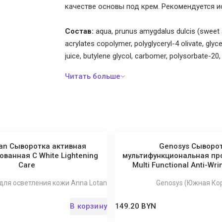
качестве основы под крем. Рекомендуется 
Состав:
aqua, prunus amygdalus dulcis (sweet al
acrylates copolymer, polyglyceryl-4 olivate, gly
juice, butylene glycol, carbomer, polysorbate-20,
tripeptide-2, dimethicone/vinyl dimethicone cross
urea, lodopropynyl butylcarbamate, fullerene c60
tan Сыворотка активная
Genosys Сыворо
ванная C White Lightening
мультифункциональная пр
Care
Multi Functional Anti-Wr
 для осветления кожи Anna Lotan
Genosys (Южная Ко
В корзину
149.20 BYN