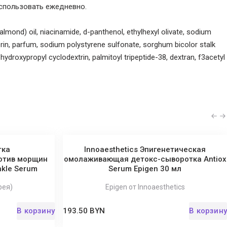
использовать ежедневно.
mond) oil, niacinamide, d-panthenol, ethylhexyl olivate, sodium
cerin, parfum, sodium polystyrene sulfonate, sorghum bicolor stalk
 hydroxypropyl cyclodextrin, palmitoyl tripeptide-38, dextran, f3acetyl
polymer, silica, tocopheryl acetate, propylene glycol, diazolidinyl
.
тка
Innoaesthetics Эпигенетическая
отив морщин
омолаживающая детокс-сыворотка Antiox
inkle Serum
Serum Epigen 30 мл
рея)
Epigen от Innoaesthetics
В корзину
193.50 BYN
В корзину