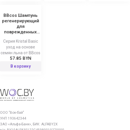
BBcos Шампунь
регенерирующий
для
поврежденных
волос Kristal Basic
Серия Kristal Basic
уход на основе
семян льна от BBcos
57.85 BYN
В корзину
ООО "Вок-бай"
УНП 193642344
ЗАО «Альфа-Банк», БИК: ALFABY2X
р/с: BY10ALFA30122C45980010270000