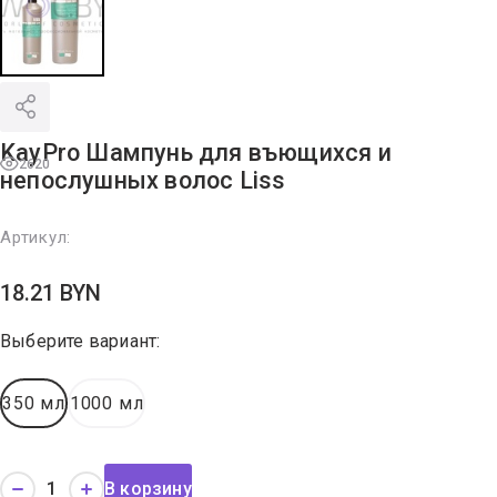
KayPro Шампунь для въющихся и
2620
непослушных волос Liss
Артикул:
18.21
BYN
Выберите вариант:
350 мл
1000 мл
В корзину