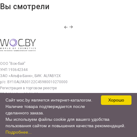
Вы смотрели
ООО "Вок-бай"
УНП 193642344
ЗАО «Альфа-Банк», БИК: ALFABY2X
р/с: BY10ALFA30122C45980010270000
Регистрация в торговом реестре
РБ 549112 от 03.01.23г.
Сайт woc.by является интернет-каталогом.
Хорошо
Юр. адрес:
Наличие товара подтверждается после
220140, г. Минск, ул. Бурдейного 22, оф.212
сделанного заказа.
Мы используем файлы cookie для вашего удобства
woc.by@yandex.by
пользования сайтом и повышения качества рекомендаций.
© 2017—2026 WOC.BY
Подробнее...
Продвижение сайта -
cweb.by