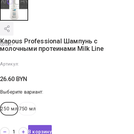
Kapous Professional Шампунь с
2257
молочными протеинами Milk Line
Артикул:
26.60
BYN
Выберите вариант:
250 мл
750 мл
В корзину