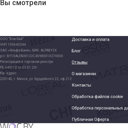
Вы смотрели
ООО "Вок-бай"
Доставка и оплата
УНП 193642344
ЗАО «Альфа-Банк», БИК: ALFABY2X
Блог
р/с: BY10ALFA30122C45980010270000
Регистрация в торговом реестре
Отзывы
РБ 549112 от 03.01.23г.
Юр. адрес:
О магазинах
220140, г. Минск, ул. Бурдейного 22, оф.212
Контакты
Обработка файлов cookie
Обработка персональных д
Публичная Оферта