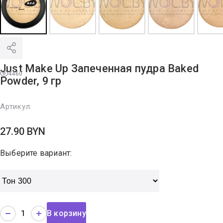
Just Make Up Запеченная пудра Baked
4460
Powder, 9 гр
Артикул:
27.90
BYN
Выберите вариант:
В корзину