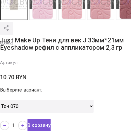
Just Make Up Тени для век J 33мм*21мм
3052
Eyeshadow рефил с аппликатором 2,3 гр
Артикул:
10.70
BYN
Выберите вариант:
В корзину