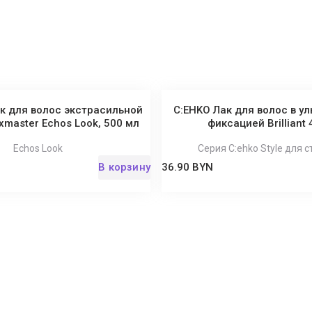
ак для волос экстрасильной
C:EHKO Лак для волос в у
xmaster Echos Look, 500 мл
фиксацией Brilliant 4
Echos Look
Серия C:ehko Style для 
В корзину
36.90 BYN