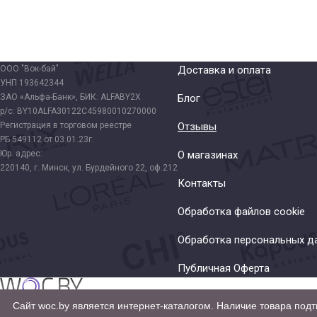
ООО "Вок-бай"
Доставка и оплата
УНП 193642344
ЗАО «Альфа-Банк», БИК: ALFABY2X
Блог
р/с: BY10ALFA30122C45980010270000
Регистрация в торговом реестре
Отзывы
РБ 549112 от 03.01.23г.
Юр. адрес:
О магазинах
220140, г. Минск, ул. Бурдейного 22, оф.212
Контакты
Обработка файлов cookie
Обработка персональных д
Публичная Оферта
Сайт woc.by является интернет-каталогом. Наличие товара подт