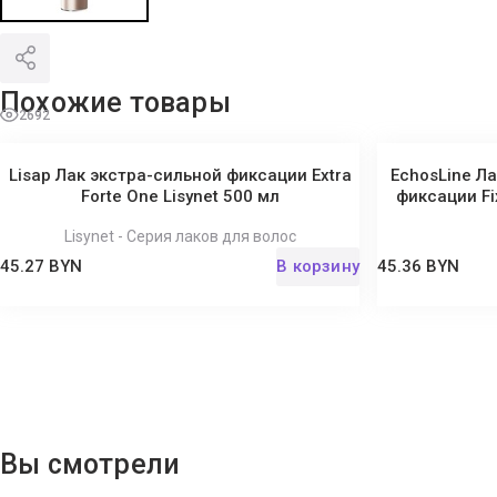
Похожие товары
2692
Lisap Лак экстра-сильной фиксации Extra
EchosLine Л
Forte One Lisynet 500 мл
фиксации Fi
Lisynet - Серия лаков для волос
45.27 BYN
В корзину
45.36 BYN
Вы смотрели