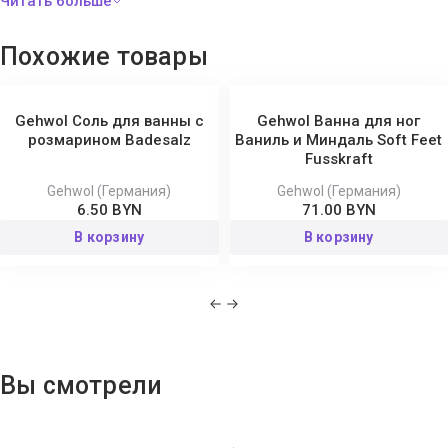
Способ применения:
добавьте 2 столовые ложки в 4-
Похожие товары
литровую ванночку для ног, наполненную тёплой водой, и
подержите ноги в воде 10–15 минут.
Gehwol Соль для ванны с
Gehwol Ванна для ног
Состав:
Urea, Sodium Carbonate, Parfum (Fragrance), MIPA-
розмарином Badesalz
Ваниль и Миндаль Soft Feet
Fusskraft
Laureth Sulfate, Laureth-4, Aqua (Water), Silica, Propylene Glycol,
Camphor, Lavandula Angustifolia (Lavender) Oil, Triethylene Glycol,
Gehwol (Германия)
Gehwol (Германия)
6.50 BYN
71.00 BYN
Rosmarinus Officinalis (Rosemary) Leaf Oil, Pinus Mugo (Pine) Leaf
Oil, Lavandula Hybrida (Lavandin) Herb Oil, Thymol, Eucalyptus
В корзину
В корзину
Globulus (Eucalyptus) Leaf Oil, Limonene, Linalool, Sodium Chloride,
Sodium Sulfate, CI 47005, CI 61570.
Вы смотрели