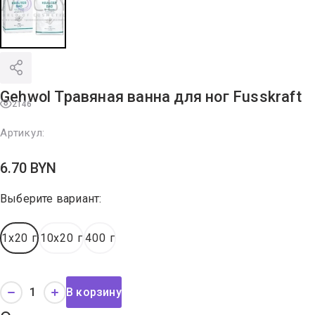
Gehwol Травяная ванна для ног Fusskraft
2146
Артикул:
6.70
BYN
Выберите вариант:
1x20 г
10x20 г
400 г
В корзину