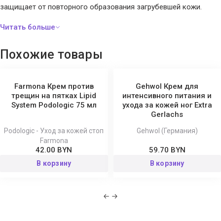
защищает от повторного образования загрубевшей кожи.
Состав:
Aqua (Water), Urea, Persea Gratissima (Avocado) Oil,
Glycerin, Polyglyceryl-3 Methylglucose Distearate, Isopropyl
Похожие товары
Palmitate, Octyldodecanol, Glyceryl Stearate, Cetyl Alcohol, PPG-3
Benzyl Ether Myristate, Myristyl Myristate, Triethyl Citrate,
Hydrolyzed Silk, Allantoin, Farnesol, Xanthan Gum, Phenoxyethanol,
Farmona Крем против
Gehwol Крем для
Methylparaben, Ethylparaben, Caprylyl Glycol, Parfum (Fragrance),
трещин на пятках Lipid
интенсивного питания и
System Podologic 75 мл
ухода за кожей ног Extra
Sodium Benzoate, Potassium Sorbate, Citronellol, Hexyl Cinnamal,
Gerlachs
Limonene, Linalool, Alpha-Isomethyl Ionone.
Podologic - Уход за кожей стоп
Gehwol (Германия)
Farmona
42.00 BYN
59.70 BYN
В корзину
В корзину