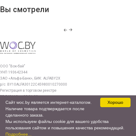
Вы смотрели
ООО "Вок-бай"
УНП 193642344
ЗАО «Альфа-Банк», БИК: ALFABY2X
р/с: BY10ALFA30122C45980010270000
Регистрация в торговом реестре
РБ 549112 от 03.01.23г.
Сайт woc.by является интернет-каталогом.
Хорошо
Юр. адрес:
Наличие товара подтверждается после
220140, г. Минск, ул. Бурдейного 22, оф.212
сделанного заказа.
Мы используем файлы cookie для вашего удобства
woc.by@yandex.by
пользования сайтом и повышения качества рекомендаций.
© 2017—2026 WOC.BY
Подробнее...