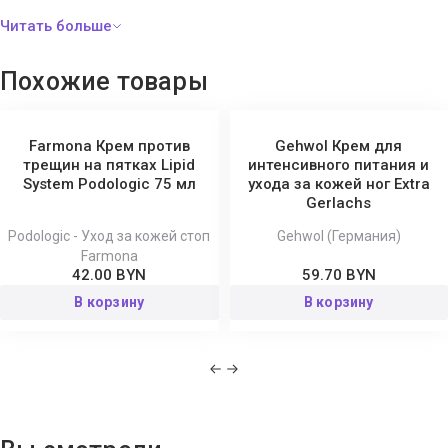
Способ применения:
наносите ежедневно утром и / или
вечером на чистую сухую кожу стоп и икр. Массировать до
Похожие товары
полного впитывания. Идеальное решение для ухода за
диабетической стопой. Не содержит ароматизирующих
добавок. Проверено по дерматологическим показателям.
Farmona Крем против
Gehwol Крем для
трещин на пятках Lipid
интенсивного питания и
System Podologic 75 мл
ухода за кожей ног Extra
Состав:
Aqua (Water), Urea, Persea Gratissima (Avocado) Oil,
Gerlachs
Glycerin, Polyglyceryl-3 Methylglucose Distearate, Isopropyl
Palmitate, Octyldodecanol, Glyceryl Stearate, Cetyl Alcohol, PPG-3
Podologic - Уход за кожей стоп
Gehwol (Германия)
Farmona
Benzyl Ether Myristate, Myristyl Myristate, Triethyl Citrate,
42.00 BYN
59.70 BYN
Hydrolyzed Algin, Chlorella Vulgaris Extract, Maris Aqua (Sea Water),
В корзину
В корзину
Farnesol, Hippophae Rhamnoides (Seabuckthorn) Extract, Allantoin,
Xanthan Gum, Phenoxyethanol, Methylparaben, Ethylparaben,
Caprylyl Glycol, Propylene Glycol, BHT, Ascorbyl Palmitate, Citric
Acid.