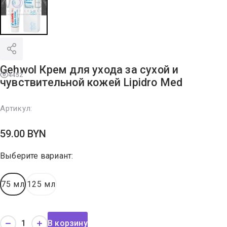
Gehwol Крем для ухода за сухой и
4452
чувствительной кожей Lipidro Med
Артикул:
59.00
BYN
Выберите вариант:
75 мл
125 мл
В корзину