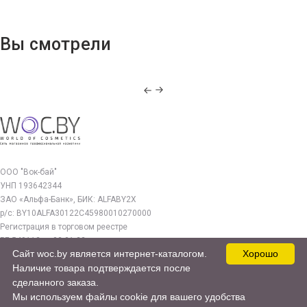
Вы смотрели
ООО "Вок-бай"
УНП 193642344
ЗАО «Альфа-Банк», БИК: ALFABY2X
р/с: BY10ALFA30122C45980010270000
Регистрация в торговом реестре
РБ 549112 от 03.01.23г.
Сайт woc.by является интернет-каталогом.
Хорошо
Юр. адрес:
Наличие товара подтверждается после
220140, г. Минск, ул. Бурдейного 22, оф.212
сделанного заказа.
Мы используем файлы cookie для вашего удобства