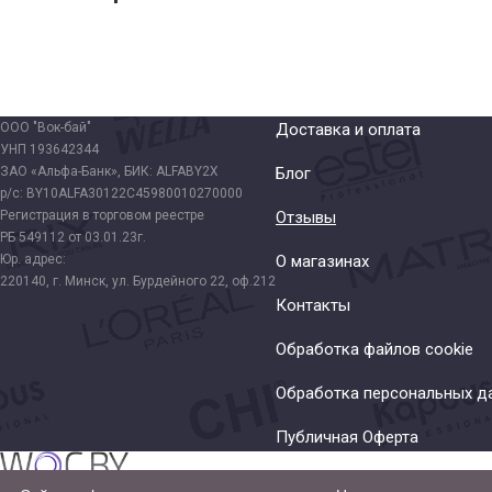
ООО "Вок-бай"
Доставка и оплата
УНП 193642344
ЗАО «Альфа-Банк», БИК: ALFABY2X
Блог
р/с: BY10ALFA30122C45980010270000
Регистрация в торговом реестре
Отзывы
РБ 549112 от 03.01.23г.
Юр. адрес:
О магазинах
220140, г. Минск, ул. Бурдейного 22, оф.212
Контакты
Обработка файлов cookie
Обработка персональных д
Публичная Оферта