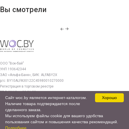
Вы смотрели
ООО "Вок-бай"
УНП 193642344
ЗАО «Альфа-Банк», БИК: ALFABY2X
р/с: BY10ALFA30122C45980010270000
Регистрация в торговом реестре
РБ 549112 от 03.01.23г.
Сайт woc.by является интернет-каталогом.
Хорошо
Юр. адрес:
Наличие товара подтверждается после
220140, г. Минск, ул. Бурдейного 22, оф.212
сделанного заказа.
Мы используем файлы cookie для вашего удобства
woc.by@yandex.by
пользования сайтом и повышения качества рекомендаций.
© 2017—2026 WOC.BY
Подробнее...