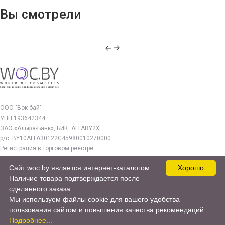
Вы смотрели
ООО "Вок-бай"
УНП 193642344
ЗАО «Альфа-Банк», БИК: ALFABY2X
р/с: BY10ALFA30122C45980010270000
Регистрация в торговом реестре
РБ 549112 от 03.01.23г.
Сайт woc.by является интернет-каталогом.
Хорошо
Юр. адрес:
Наличие товара подтверждается после
220140, г. Минск, ул. Бурдейного 22, оф.212
сделанного заказа.
Мы используем файлы cookie для вашего удобства
woc.by@yandex.by
пользования сайтом и повышения качества рекомендаций.
© 2017—2026 WOC.BY
Подробнее...