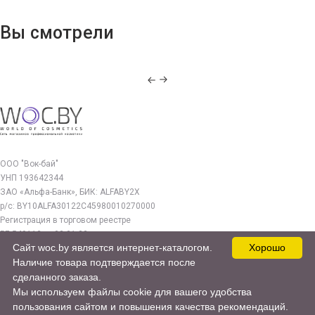
Вы смотрели
ООО "Вок-бай"
УНП 193642344
ЗАО «Альфа-Банк», БИК: ALFABY2X
р/с: BY10ALFA30122C45980010270000
Регистрация в торговом реестре
РБ 549112 от 03.01.23г.
Сайт woc.by является интернет-каталогом.
Хорошо
Юр. адрес:
Наличие товара подтверждается после
220140, г. Минск, ул. Бурдейного 22, оф.212
сделанного заказа.
Мы используем файлы cookie для вашего удобства
woc.by@yandex.by
пользования сайтом и повышения качества рекомендаций.