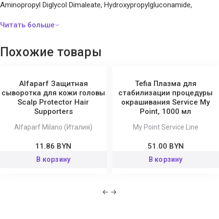
Aminopropyl Diglycol Dimaleate, Hydroxypropylgluconamide,
Hydroxypropylammonium Gluconate, Hydrolyzed Collagen,
Hydrolyzed Elastin, Hydroxyethylcellulose, PEG-40 Hydrogenated
Castor Oil, Fragrance, Methylchloroisothiazolinone,
Похожие товары
Methylisothiazolinone.
Alfaparf Защитная
Tefia Плазма для
сыворотка для кожи головы
стабилизации процедуры
Scalp Protector Hair
окрашивания Service My
Supporters
Point, 1000 мл
Alfaparf Milano (Италия)
My Point Service Line
11.86 BYN
51.00 BYN
В корзину
В корзину