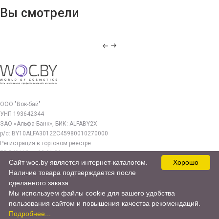
Вы смотрели
ООО "Вок-бай"
УНП 193642344
ЗАО «Альфа-Банк», БИК: ALFABY2X
р/с: BY10ALFA30122C45980010270000
Регистрация в торговом реестре
РБ 549112 от 03.01.23г.
Сайт woc.by является интернет-каталогом.
Хорошо
Юр. адрес:
Наличие товара подтверждается после
220140, г. Минск, ул. Бурдейного 22, оф.212
сделанного заказа.
Мы используем файлы cookie для вашего удобства
woc.by@yandex.by
пользования сайтом и повышения качества рекомендаций.
© 2017—2026 WOC.BY
Подробнее...