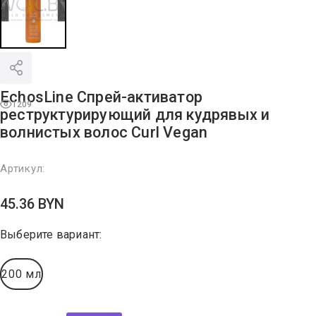
EchosLine Спрей-активатор
1209
реструктурирующий для кудрявых и
волнистых волос Curl Vegan
Артикул:
45.36
BYN
Выберите вариант:
200 мл