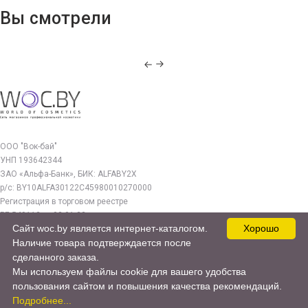
Вы смотрели
ООО "Вок-бай"
УНП 193642344
ЗАО «Альфа-Банк», БИК: ALFABY2X
р/с: BY10ALFA30122C45980010270000
Регистрация в торговом реестре
РБ 549112 от 03.01.23г.
Сайт woc.by является интернет-каталогом.
Хорошо
Юр. адрес:
Наличие товара подтверждается после
220140, г. Минск, ул. Бурдейного 22, оф.212
сделанного заказа.
Мы используем файлы cookie для вашего удобства
woc.by@yandex.by
пользования сайтом и повышения качества рекомендаций.
© 2017—2026 WOC.BY
Подробнее...