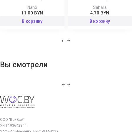
Nano
Sahara
11.00 BYN
4.70 BYN
В корзину
В корзину
Вы смотрели
ООО "Вок-бай"
УНП 193642344
ЗАО «Альфа-Банк», БИК: ALFABY2X