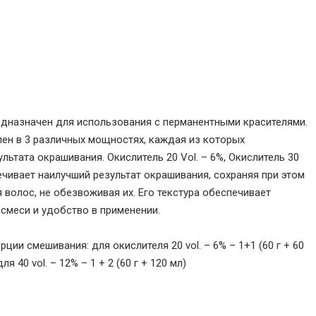
едназначен для использования с перманентными красителями.
влен в 3 различных мощностях, каждая из которых
ьтата окрашивания. Окислитель 20 Vol. – 6%, Окислитель 30
спечивает наилучший результат окрашивания, сохраняя при этом
волос, не обезвоживая их. Его текстура обеспечивает
смеси и удобство в применении.
ии смешивания: для окислителя 20 vol. – 6% – 1+1 (60 г + 60
 +1 1/2 (60 г + 90 мл), для 40 vol. – 12% – 1 + 2 (60 г + 120 мл)