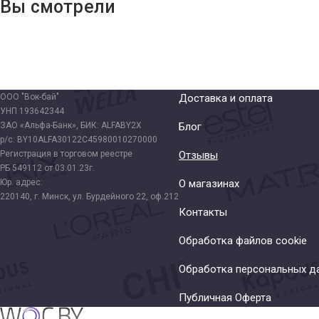
Вы смотрели
ООО "Вок-бай"
Доставка и оплата
УНП 193642344
ЗАО «Альфа-Банк», БИК: ALFABY2X
Блог
р/с: BY10ALFA30122C45980010270000
Регистрация в торговом реестре
Отзывы
РБ 549112 от 03.01.23г.
Юр. адрес:
О магазинах
220140, г. Минск, ул. Бурдейного 22, оф.212
Контакты
Обработка файлов cookie
Обработка персональных д
Публичная Оферта