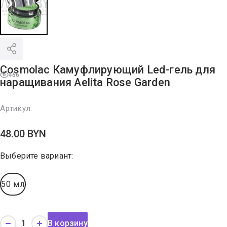
Cosmolac Камуфлирующий Led-гель для
466
наращивания Aelita Rose Garden
Артикул:
48.00
BYN
Выберите вариант:
50 мл
В корзину