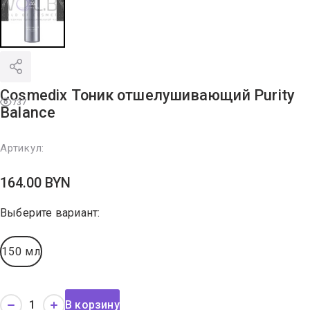
Cosmedix Тоник отшелушивающий Purity
737
Balance
Артикул:
164.00
BYN
Выберите вариант:
150 мл
В корзину