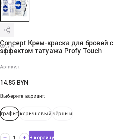
Concept Крем-краска для бровей с
5934
эффектом татуажа Profy Touch
Артикул:
14.85
BYN
Выберите вариант:
графит
коричневый
чёрный
В корзину