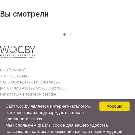
Вы смотрели
ООО "Вок-бай"
УНП 193642344
ЗАО «Альфа-Банк», БИК: ALFABY2X
р/с: BY10ALFA30122C45980010270000
Регистрация в торговом реестре
РБ 549112 от 03.01.23г.
Сайт woc.by является интернет-каталогом.
Хорошо
Юр. адрес:
Наличие товара подтверждается после
220140, г. Минск, ул. Бурдейного 22, оф.212
сделанного заказа.
Мы используем файлы cookie для вашего удобства
woc.by@yandex.by
пользования сайтом и повышения качества рекомендаций.