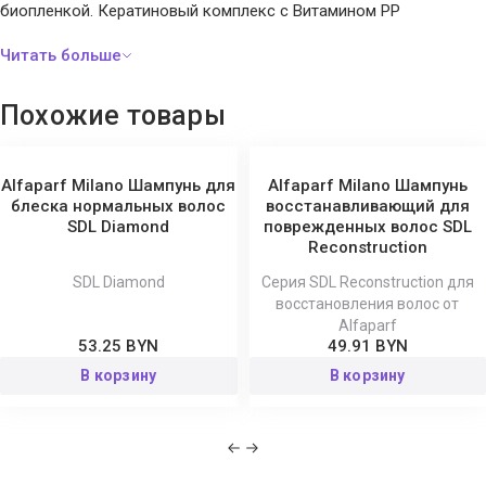
биопленкой. Кератиновый комплекс с Витамином РР
заполняют поврежденную структуру волос, образует защитный
барьер от негативных воздействий из окружающей среды,
сглаживает кутикулу, препятствует ломкости и сухости
Похожие товары
возвращают волосам гибкость, блеск и свежесть.
Способ применения:
небольшое количество шампуня
Alfaparf Milano Шампунь для
Alfaparf Milano Шампунь
нанесите на влажные волосы, вспеньте и хорошо помассируйте.
блеска нормальных волос
восстанавливающий для
SDL Diamond
поврежденных волос SDL
Тщательно промойте волосы водой. Воспользуйтесь
Reconstruction
бальзамом Gentle Care Conditioner.
SDL Diamond
Серия SDL Reconstruction для
восстановления волос от
Alfaparf
53.25 BYN
49.91 BYN
В корзину
В корзину