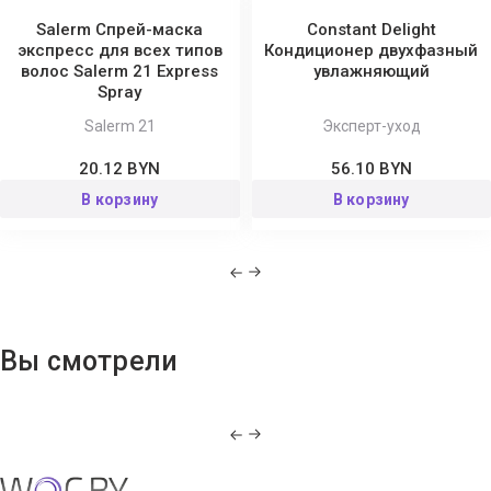
гладкими, яркими и здоровыми. Улучшает
Salerm Спрей-маска
Constant Delight
расчесываемость влажных волос, даже обесцвеченных
экспресс для всех типов
Кондиционер двухфазный
волос Salerm 21 Express
увлажняющий
или завитых, поэтому волосы менее подвержены
Spray
повреждению.
распылить препарат на предварительно высушенные
Salerm 21
Эксперт-уход
полотенцем волосы, слегка помять или расчесать, не
20.12 BYN
56.10 BYN
смывать. для освежения прически можно применять спрей
В корзину
В корзину
для мгновенного ухода и на сухих волосах.
Способ применения:
Вы смотрели