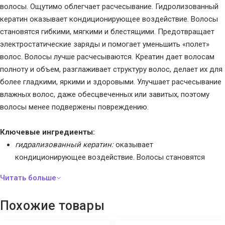
волосы. Ощутимо облегчает расчесывание. Гидролизованный
кератин оказывает кондиционирующее воздействие. Волосы
становятся гибкими, мягкими и блестящими. Предотвращает
электростатические заряды и помогает уменьшить «полет»
волос. Волосы лучше расчесываются. Креатин дает волосам
полноту и объем, разглаживает структуру волос, делает их для
более гладкими, яркими и здоровыми. Улучшает расчесывание
влажных волос, даже обесцвеченных или завитых, поэтому
волосы менее подвержены повреждению.
Ключевые ингредиенты:
гидрализованный кератин:
оказывает
кондиционирующее воздействие. Волосы становятся
эластичными, мягкими и блестящими. Имеет
антистатический эффект и уменьшает пушистость волос.
Волосы лучше расчесываются;
Похожие товары
креатин:
придает волосам плотность и объем.
Разглаживает структуру волос, делает их для более