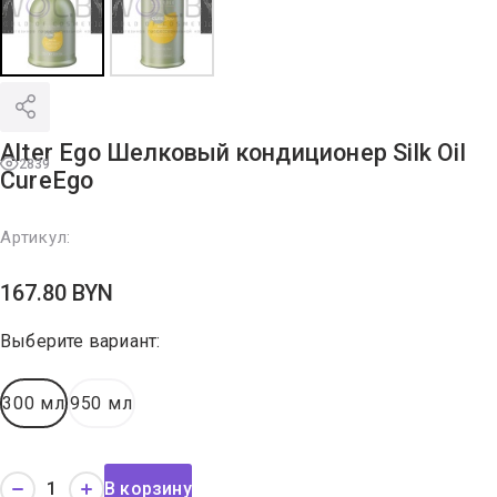
Alter Ego Шелковый кондиционер Silk Oil
2839
CureEgo
Артикул:
167.80
BYN
Выберите вариант:
300 мл
950 мл
В корзину