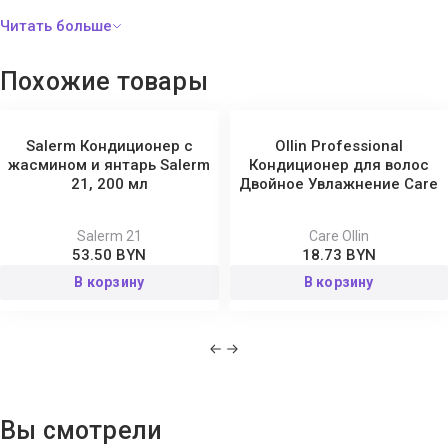
Propanediol, Sodium Hydroxide, Citric Acid, Oryza Sativa (Rice)
Extract, Tartaric Acid, Saccharomyces ferment lysate filtrate,
Gluconic Acid, Sodium Benzoate, Potassium Sorbate.
Похожие товары
Salerm Кондиционер с
Ollin Professional
жасмином и янтарь Salerm
Кондиционер для волос
21, 200 мл
Двойное Увлажнение Care
Salerm 21
Care Ollin
53.50 BYN
18.73 BYN
В корзину
В корзину
Вы смотрели