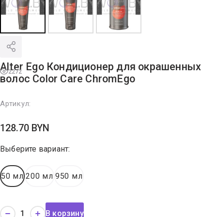
Alter Ego Кондиционер для окрашенных
2272
волос Color Care ChromEgo
Артикул:
128.70
BYN
Выберите вариант:
50 мл
200 мл
950 мл
В корзину