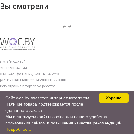
Вы смотрели
ООО "Вок-бай"
УНП 193642344
ЗАО «Альфа-Банк», БИК: ALFABY2X
р/с: BY10ALFA30122C45980010270000
Регистрация в торговом реестре
РБ 549112 от 03.01.23г.
Сайт woc.by является интернет-каталогом.
Хорошо
Юр. адрес:
Наличие товара подтверждается после
220140, г. Минск, ул. Бурдейного 22, оф.212
сделанного заказа.
Мы используем файлы cookie для вашего удобства
woc.by@yandex.by
пользования сайтом и повышения качества рекомендаций.
© 2017—2026 WOC.BY
Подробнее...
Продвижение сайта -
cweb.by