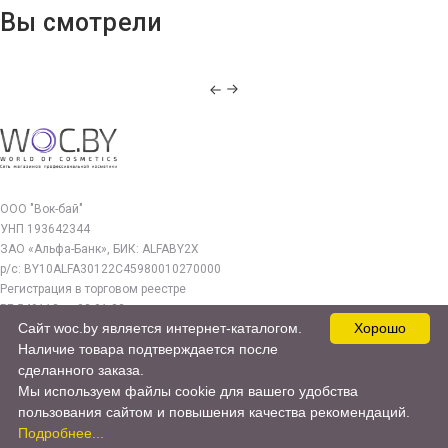
Вы смотрели
ООО "Вок-бай"
УНП 193642344
ЗАО «Альфа-Банк», БИК: ALFABY2X
р/с: BY10ALFA30122C45980010270000
Регистрация в торговом реестре
РБ 549112 от 03.01.23г.
Сайт woc.by является интернет-каталогом.
Хорошо
Юр. адрес:
Наличие товара подтверждается после
220140, г. Минск, ул. Бурдейного 22, оф.212
сделанного заказа.
Мы используем файлы cookie для вашего удобства
woc.by@yandex.by
пользования сайтом и повышения качества рекомендаций.
© 2017—2026 WOC.BY
Подробнее...
Продвижение сайта -
cweb.by