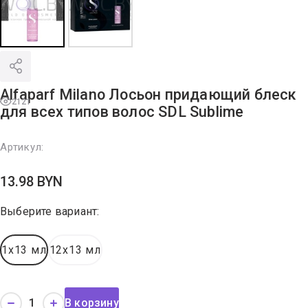
Alfaparf Milano Лосьон придающий блеск
2121
для всех типов волос SDL Sublime
Артикул:
13.98
BYN
Выберите вариант:
1x13 мл
12x13 мл
В корзину