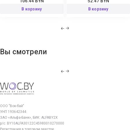
106.44 BYN
52.47 BYN
В корзину
В корзину
Вы смотрели
ООО "Вок-бай"
УНП 193642344
ЗАО «Альфа-Банк», БИК: ALFABY2X
р/с: BY10ALFA30122C45980010270000
Регистрация в торговом реестре