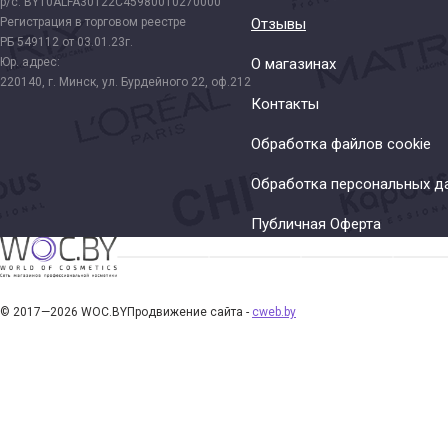
р/с: BY10ALFA30122C45980010270000
Регистрация в торговом реестре
Отзывы
РБ 549112 от 03.01.23г.
Юр. адрес:
О магазинах
220140, г. Минск, ул. Бурдейного 22, оф.212
Контакты
Обработка файлов cookie
Обработка персональных д
Публичная Оферта
© 2017—2026 WOC.BY
Продвижение сайта -
cweb.by