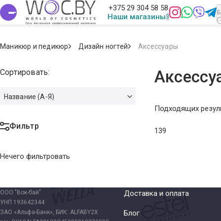
+375 29 304 58 58
Наши магазины
Маникюр и педикюр
Дизайн ногтей
Аксессуары
Сортировать:
Аксессу
Название (А-Я)
Подходящих резуль
Фильтр
139
Нечего фильтровать
ООО "Вок-бай"
Доставка и оплата
УНП 193642344
ЗАО «Альфа-Банк», БИК: ALFABY2X
Блог