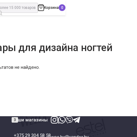
Корзина
ары для дизайна ногтей
татов не найдено.
Наши магазины
+375 29 304 58 58
woc.by@yandex.by