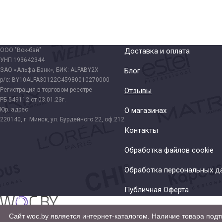
ООО "Вок-бай"
Доставка и оплата
УНП 193642344
ЗАО «Альфа-Банк», БИК: ALFABY2X
Блог
р/с: BY10ALFA30122C45980010270000
Регистрация в торговом реестре
Отзывы
РБ 549112 от 03.01.23г.
Юр. адрес:
О магазинах
220140, г. Минск, ул. Бурдейного 22, оф.212
Контакты
Обработка файлов cookie
Обработка персональных д
Публичная Оферта
Сайт woc.by является интернет-каталогом. Наличие товара подт