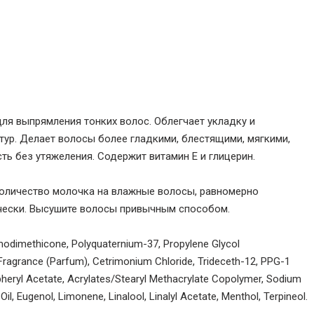
я выпрямления тонких волос. Облегчает укладку и
ур. Делает волосы более гладкими, блестящими, мягкими,
ть без утяжеления. Содержит витамин Е и глицерин.
оличество молочка на влажные волосы, равномерно
чески. Высушите волосы привычным способом.
odimethicone, Polyquaternium-37, Propylene Glycol
 Fragrance (Parfum), Cetrimonium Chloride, Trideceth-12, PPG-1
copheryl Acetate, Acrylates/Stearyl Methacrylate Copolymer, Sodium
l, Eugenol, Limonene, Linalool, Linalyl Acetate, Menthol, Terpineol.