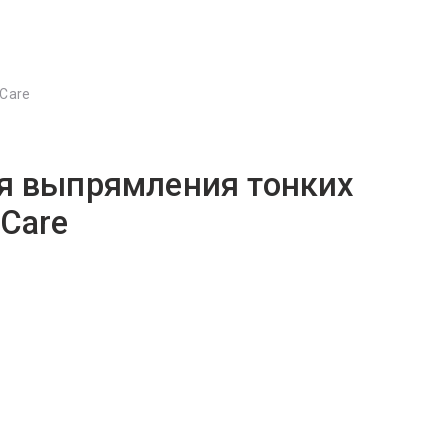
&Care
ля выпрямления тонких
&Care