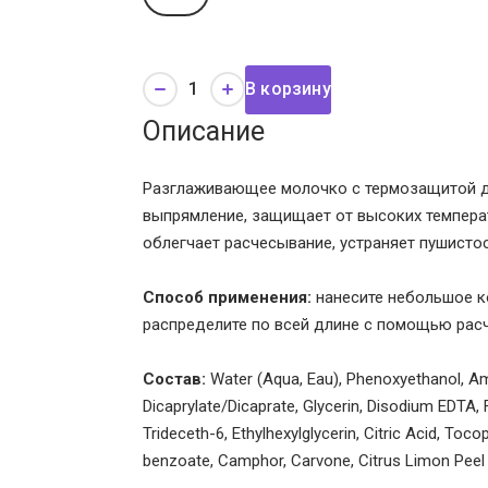
В корзину
Описание
Разглаживающее молочко с термозащитой дл
выпрямление, защищает от высоких температ
облегчает расчесывание, устраняет пушистос
Способ применения:
нанесите небольшое к
распределите по всей длине с помощью рас
Состав:
Water (Aqua, Eau), Phenoxyethanol, Am
Dicaprylate/Dicaprate, Glycerin, Disodium EDTA,
Trideceth-6, Ethylhexylglycerin, Citric Acid, To
benzoate, Camphor, Carvone, Citrus Limon Peel Oi