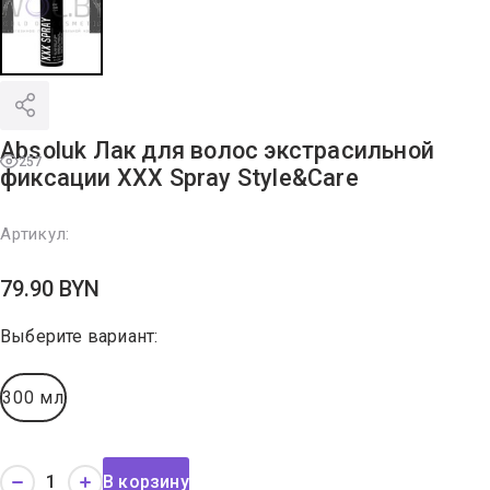
Absoluk Лак для волос экстрасильной
257
фиксации XXX Spray Style&Care
Артикул:
79.90
BYN
Выберите вариант:
300 мл
В корзину